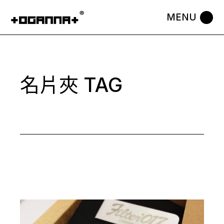
Skip
to
the
content
名片夾 TAG