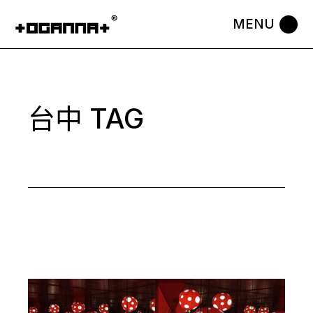
Skip
to
the
content
台中 TAG