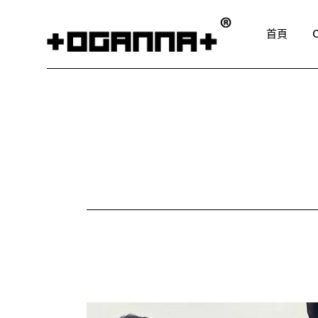
Skip
to
the
首頁
content