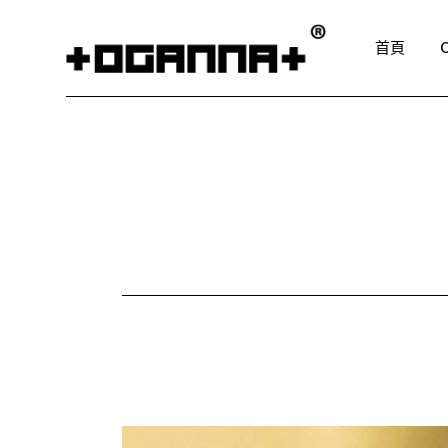
Skip
to
the
首頁
content