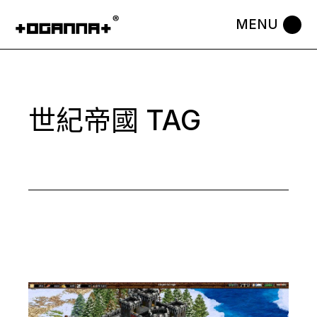
Skip
to
the
content
世紀帝國 TAG