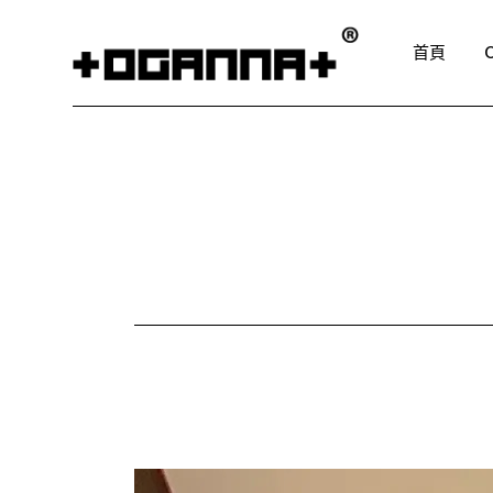
Skip
to
the
首頁
content