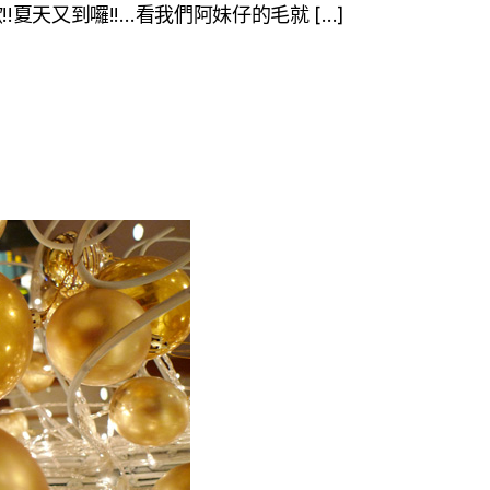
歐!!夏天又到囉!!…看我們阿妹仔的毛就 […]